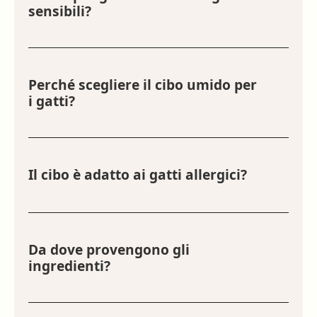
sensibili?
Sì, le nostre ricette sono senza conservanti e
coloranti artificiali, ideali per gatti con esigenze
alimentari particolari.
Perché scegliere il cibo umido per
i gatti?
Il cibo umido fornisce l’idratazione necessaria e
aiuta a prevenire problemi renali o alle vie
urinarie.
Il cibo è adatto ai gatti allergici?
La variante Pecora & Carota è particolarmente
adatta ai gatti con allergie grazie agli ingredienti
ipoallergenici utilizzati.
Da dove provengono gli
ingredienti?
I nostri ingredienti freschi provengono dalle Alpi
e sono selezionati con cura dai nostri veterinari
e macellai.