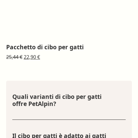
Pacchetto di cibo per gatti
Il
Il
25,44
€
22,90
€
prezzo
prezzo
originale
attuale
era:
è:
25,44 €.
22,90 €.
Quali varianti di cibo per gatti
offre PetAlpin?
Offriamo le varianti Manzo & Mela, Manzo &
Pollo, Pecora & Carota, e Tacchino & Mela. Tutte
sono preparate con ingredienti naturali e di alta
qualità.
Il cibo per gatti è adatto ai gatti