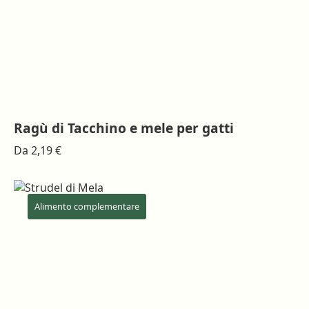
pagina
del
prodotto
Ragù di Tacchino e mele per gatti
Questo
Da
2,19
€
prodotto
ha
più
varianti.
Alimento complementare
Le
opzioni
possono
essere
scelte
nella