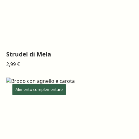
pagina
del
prodotto
Strudel di Mela
2,99
€
Alimento complementare