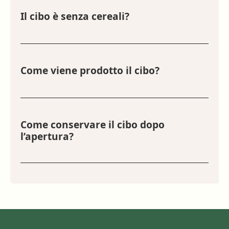
Il cibo è senza cereali?
Sì, tutte le nostre ricette sono prive di cereali,
rendendole facilmente digeribili per i gatti.
Come viene prodotto il cibo?
Il cibo viene cotto delicatamente in vetro per
preservare nutrienti, gusto e qualità.
Come conservare il cibo dopo
l’apertura?
Una volta aperto, conservare il cibo in
frigorifero e consumarlo entro 2-3 giorni.