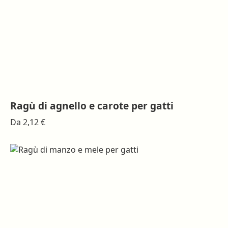
nella
pagina
del
prodotto
Ragù di agnello e carote per gatti
Questo
Da
2,12
€
prodotto
ha
più
varianti.
Le
opzioni
possono
essere
scelte