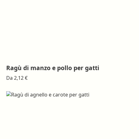
Ragù di manzo e pollo per gatti
Questo
Da
2,12
€
prodotto
ha
più
varianti.
Le
opzioni
possono
essere
scelte