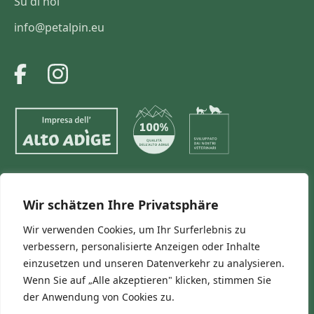
Su di noi
info@petalpin.eu
Wir schätzen Ihre Privatsphäre
© 2026 Southtyrol Pet Food GmbH
Wir verwenden Cookies, um Ihr Surferlebnis zu
Informazioni sulla consegna e condizioni generali
verbessern, personalisierte Anzeigen oder Inhalte
Informativa sulla privacy
Colophon
Cookies
einzusetzen und unseren Datenverkehr zu analysieren.
Richiedi il recesso
Wenn Sie auf „Alle akzeptieren" klicken, stimmen Sie
der Anwendung von Cookies zu.
I prezzi indicati valgono esclusivamente per lo shop online PetAlpin della