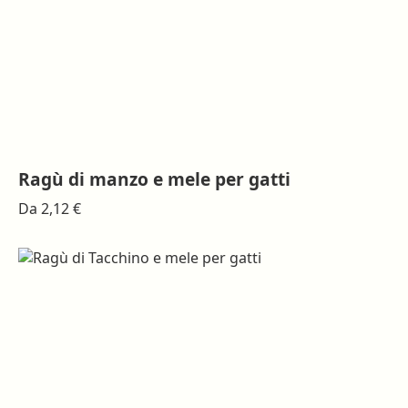
nella
pagina
del
prodotto
Ragù di manzo e mele per gatti
Questo
Da
2,12
€
prodotto
ha
più
varianti.
Le
opzioni
possono
essere
scelte
nella