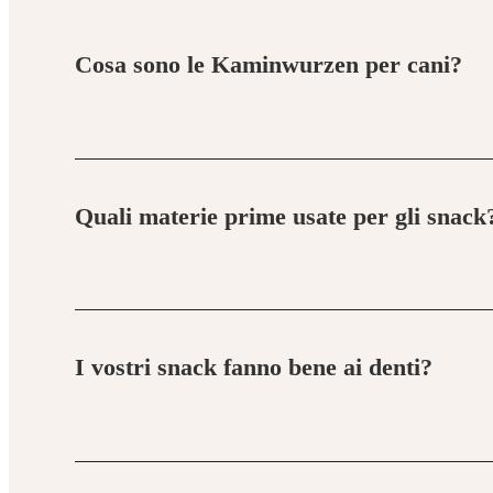
Cosa sono le Kaminwurzen per cani?
Le Kaminwurzen sono salsicce essiccate all’aria spec
ricche di proteine, senza additivi, e uno snack natu
Quali materie prime usate per gli snack
Utilizziamo solo ingredienti di alta qualità proveni
senza coloranti né conservanti.
I vostri snack fanno bene ai denti?
Sì. Masticare snack naturali aiuta a ridurre il tartar
migliorando l’igiene dentale in modo naturale.