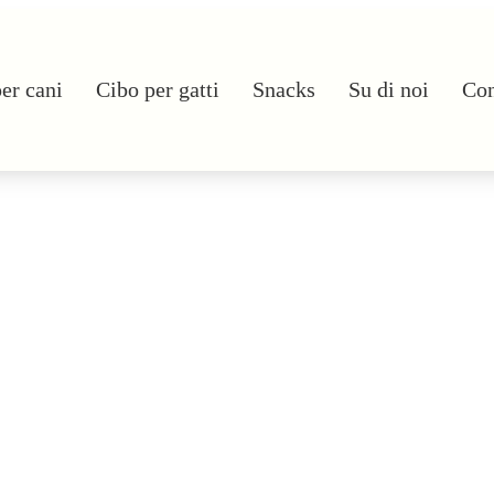
er cani
Cibo per gatti
Snacks
Su di noi
Con