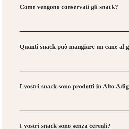
Come vengono conservati gli snack?
A seconda del prodotto, i nostri snack vengono essic
nutrizionali, senza bisogno di additivi artificiali.
Quanti snack può mangiare un cane al 
Gli snack vanno considerati come complemento all’al
snack al giorno.
I vostri snack sono prodotti in Alto Adi
Sì. I nostri prodotti sono lavorati artigianalmente in
I vostri snack sono senza cereali?