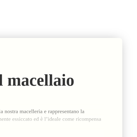
l macellaio
a nostra macelleria e rappresentano la
mente essiccato ed è l’ideale come ricompensa