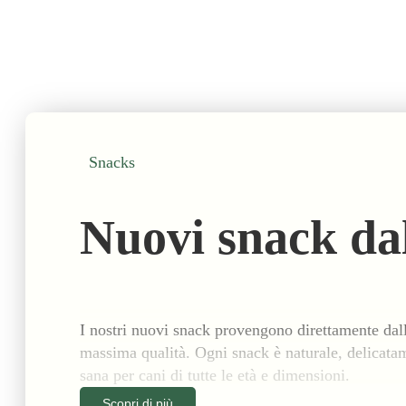
Snacks
Nuovi snack da
I nostri nuovi snack provengono direttamente dall
massima qualità. Ogni snack è naturale, delicata
sana per cani di tutte le età e dimensioni.
Scopri di più