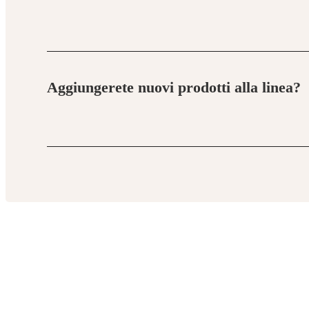
Sì. Tutti i nostri snack sono senza cereali, zucchero 
Aggiungerete nuovi prodotti alla linea?
Sì, sviluppiamo costantemente nuovi masticabili natura