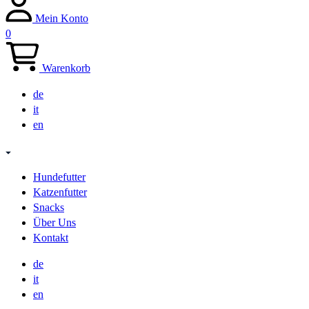
Mein Konto
0
Warenkorb
de
it
en
Hundefutter
Katzenfutter
Snacks
Über Uns
Kontakt
de
it
en