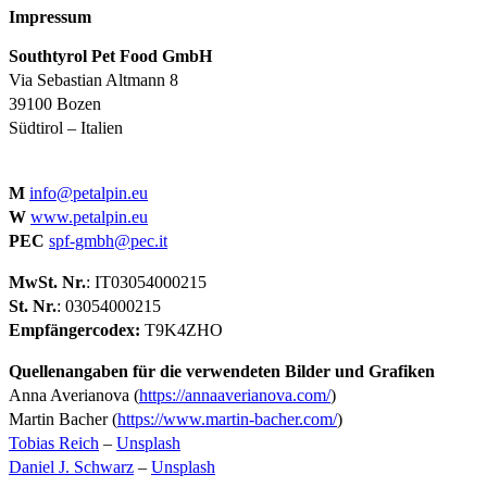
Impressum
Southtyrol Pet Food GmbH
Via Sebastian Altmann 8
39100 Bozen
Südtirol – Italien
M
info@petalpin.eu
W
www.petalpin.eu
PEC
spf-gmbh@pec.it
MwSt. Nr.
: IT03054000215
St. Nr.
: 03054000215
Empfängercodex:
T9K4ZHO
Quellenangaben für die verwendeten Bilder und Grafiken
Anna Averianova (
https://annaaverianova.com/
)
Martin Bacher (
https://www.martin-bacher.com/
)
Tobias Reich
–
Unsplash
Daniel J. Schwarz
–
Unsplash