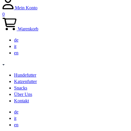
Mein Konto
0
Warenkorb
de
it
en
Hundefutter
Katzenfutter
Snacks
Über Uns
Kontakt
de
it
en