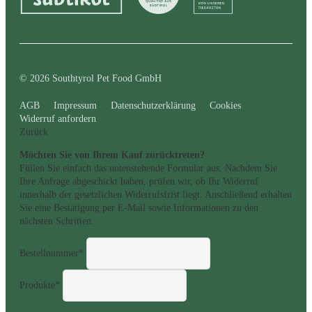
© 2026 Southtyrol Pet Food GmbH
AGB
Impressum
Datenschutzerklärung
Cookies
Widerruf anfordern
Zurück
Möchten Sie von Ihrem Kauf zurücktreten?
Füllen Sie einfach das untenstehende Formular aus. Nachdem Sie
Ihre Anfrage abgeschickt haben, prüfen wir, ob Ihr Widerruf
innerhalb der gesetzlichen Widerrufsfrist liegt. Anschließend erhalten
Sie eine Bestätigung per E-Mail sowie Informationen zu den
nächsten Schritten.
Bestellnummer*
Produkte*