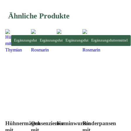
Ähnliche Produkte
Ergänzungsfuttermittel
Ergänzungsfuttermittel
Ergänzungsfuttermittel
Ergänzungsfuttermittel
Hühnermägen
Ochsenziemer
Kaminwurzen
Rinderpansen
mit
mit
mit