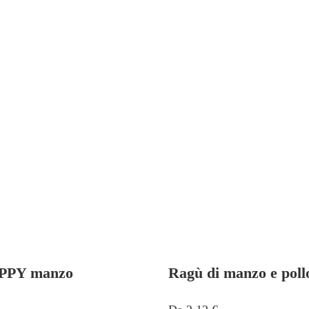
PPY manzo
Ragù di manzo e poll
esto
Questo