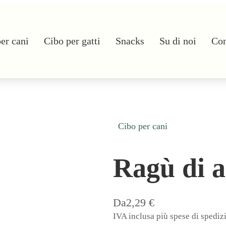
er cani
Cibo per gatti
Snacks
Su di noi
Con
Cibo per cani
Ragù di a
Da
2,29
€
IVA inclusa più spese di spediz