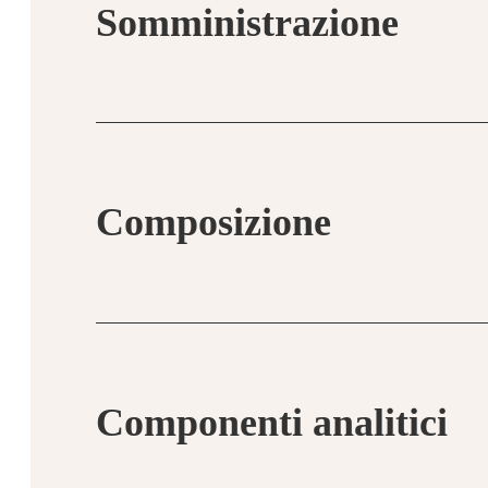
Somministrazione
Razione giornaliera secondo il peso del cane
100g vasi
Composizione
180g vasi
Componenti analitici