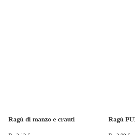
Ragù di manzo e crauti
Ragù PU
Questo
Qu