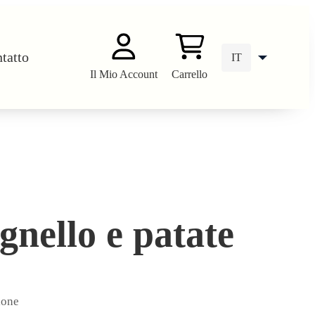
tatto
IT
Il Mio Account
Carrello
DE
EN
gnello e patate
ione