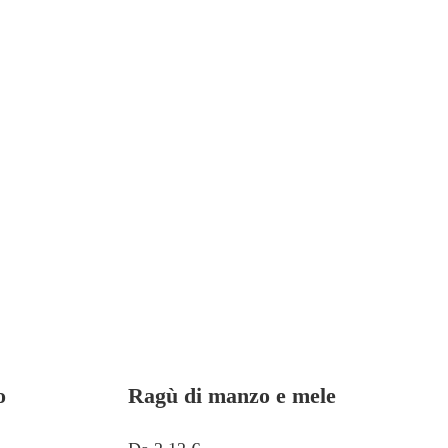
o
Ragù di manzo e mele
Questo