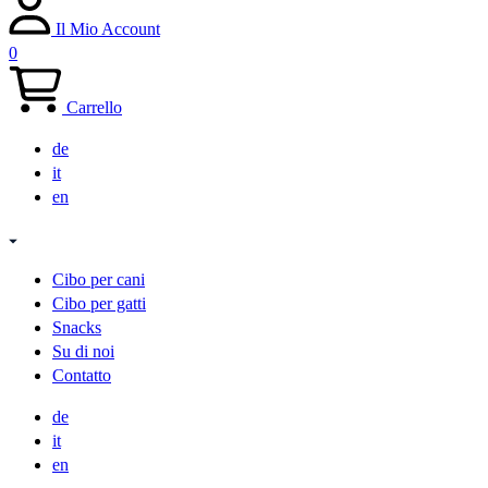
Il Mio Account
0
Carrello
de
it
en
Cibo per cani
Cibo per gatti
Snacks
Su di noi
Contatto
de
it
en