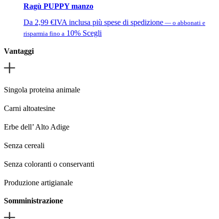
Ragù PUPPY manzo
prodotto
essere
più
scelte
varianti.
Da
2,99
€
IVA inclusa più spese di spedizione
—
o abbonati e
nella
Le
Questo
10%
Scegli
risparmia fino a
pagina
opzioni
prodotto
Vantaggi
del
possono
ha
prodotto
essere
più
scelte
varianti.
nella
Le
Singola proteina animale
pagina
opzioni
del
possono
Carni altoatesine
prodotto
essere
Erbe dell’ Alto Adige
scelte
nella
Senza cereali
pagina
del
Senza coloranti o conservanti
prodotto
Produzione artigianale
Somministrazione