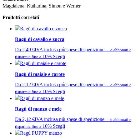
Magdalena, Katharina, Simon e Werner
Prodotti correlati
Ragù di cavallo e zucca
Da
2,49
€
IVA inclusa più spese di spedizione
—
o abbonati e
Questo
10%
Scegli
risparmia fino a
prodotto
ha
Ragù di maiale e carote
più
varianti.
Da
2,12
€
IVA inclusa più spese di spedizione
—
o abbonati e
Le
Questo
10%
Scegli
risparmia fino a
opzioni
prodotto
possono
ha
Ragù di manzo e mele
essere
più
scelte
varianti.
Da
2,12
€
IVA inclusa più spese di spedizione
—
o abbonati e
nella
Le
Questo
10%
Scegli
risparmia fino a
pagina
opzioni
prodotto
del
possono
ha