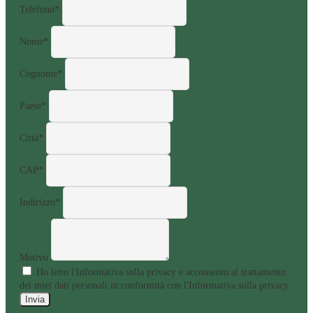
Telefono*
Nome*
Cognome*
Paese*
Città*
CAP*
Indirizzo*
Motivo
Ho letto l'Informativa sulla
privacy
e acconsento al trattamento
dei miei dati personali in conformità con l'Informativa sulla privacy.
Invia