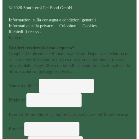
© 2026 Southtyrol Pet Food GmbH
Informazioni sulla consegna e condizioni generali
Informativa sulla privacy
Colophon
Cookies
Richiedi il recesso
Indietro
Desideri recedere dal tuo acquisto?
Compila semplicemente il modulo qui sotto. Dopo aver inviato la tua
richiesta, verificheremo se il recesso rientra nel termine di recesso
previsto dalla legge. Riceverai quindi una conferma via e-mail con le
informazioni sui passaggi successivi.
Numero ordine*
Prodotti*
Inserisci il/i prodotto/i per cui desideri esercitare il diritto di recesso.
E-mail*