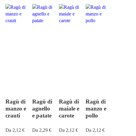
Ragù di
Ragù di
Ragù di
Ragù di
manzo e
agnello
maiale e
manzo e
crauti
e patate
carote
pollo
Questo
Questo
Questo
Questo
Da
2,12
€
Da
2,29
€
Da
2,12
€
Da
2,12
€
prodotto
prodotto
prodotto
prodotto